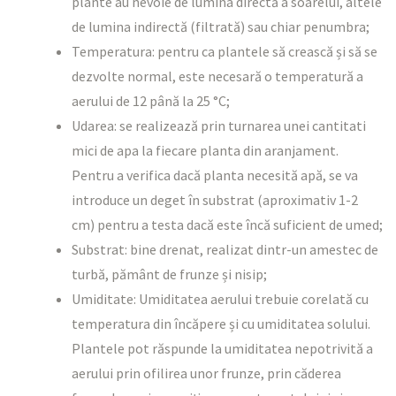
plante au nevoie de lumina directă a soarelui, altele
de lumina indirectă (filtrată) sau chiar penumbra;
Temperatura: pentru ca plantele să crească și să se
dezvolte normal, este necesară o temperatură a
aerului de 12 până la 25 °C;
Udarea: se realizează prin turnarea unei cantitati
mici de apa la fiecare planta din aranjament.
Pentru a verifica dacă planta necesită apă, se va
introduce un deget în substrat (aproximativ 1-2
cm) pentru a testa dacă este încă suficient de umed;
Substrat: bine drenat, realizat dintr-un amestec de
turbă, pământ de frunze și nisip;
Umiditate: Umiditatea aerului trebuie corelată cu
temperatura din încăpere și cu umiditatea solului.
Plantele pot răspunde la umiditatea nepotrivită a
aerului prin ofilirea unor frunze, prin căderea