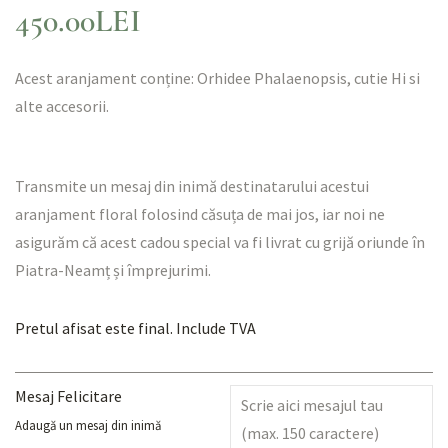
450.00
LEI
Acest aranjament conține: Orhidee Phalaenopsis, cutie Hi si
alte accesorii.
Transmite un mesaj din inimă destinatarului acestui
aranjament floral folosind căsuța de mai jos, iar noi ne
asigurăm că acest cadou special va fi livrat cu grijă oriunde în
Piatra-Neamț și împrejurimi.
Pretul afisat este final. Include TVA
Mesaj Felicitare
Adaugă un mesaj din inimă