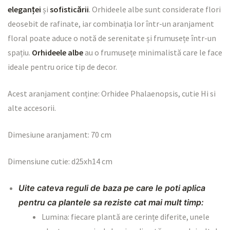
eleganței
și
sofisticării
. Orhideele albe sunt considerate flori
deosebit de rafinate, iar combinația lor într-un aranjament
floral poate aduce o notă de serenitate și frumusețe într-un
spațiu.
Orhideele albe
au o frumusețe minimalistă care le face
ideale pentru orice tip de decor.
Acest aranjament conține: Orhidee Phalaenopsis, cutie Hi si
alte accesorii.
Dimesiune aranjament: 70 cm
Dimensiune cutie: d25xh14 cm
Uite cateva reguli de baza pe care le poti aplica
pentru ca plantele sa reziste cat mai mult timp:
Lumina: fiecare plantă are cerințe diferite, unele