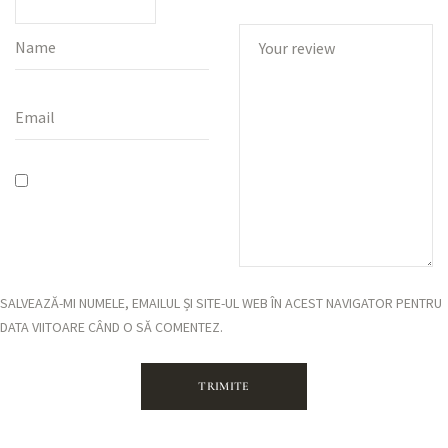
SALVEAZĂ-MI NUMELE, EMAILUL ȘI SITE-UL WEB ÎN ACEST NAVIGATOR PENTRU
DATA VIITOARE CÂND O SĂ COMENTEZ.