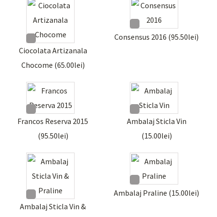
Consensus 2016 (
95.50
lei
)
Ciocolata Artizanala
Chocome (
65.00
lei
)
Francos Reserva 2015
Ambalaj Sticla Vin
(
95.50
lei
)
(
15.00
lei
)
Ambalaj Praline (
15.00
lei
)
Ambalaj Sticla Vin &