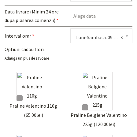
Data livrare (Minim 24 ore
dupa plasarea comenzii)
*
Interval orar
*
Luni-Sambata: 09:00-13:00
×
Optiuni cadou flori
Adaugă un plus de savoare
Praline Valentino 110g
(
65.00
lei
)
Praline Belgiene Valentino
225g (
120.00
lei
)