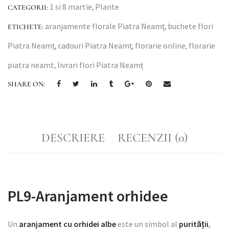
1 si 8 martie
Plante
CATEGORII:
,
aranjamente florale Piatra Neamț
buchete flori
ETICHETE:
,
Piatra Neamț
cadouri Piatra Neamț
florarie online
florarie
,
,
,
piatra neamt
livrari flori Piatra Neamț
,
SHARE ON:
DESCRIERE
RECENZII (0)
PL9-Aranjament orhidee
Un
aranjament cu orhidei albe
este un simbol al
purității
,