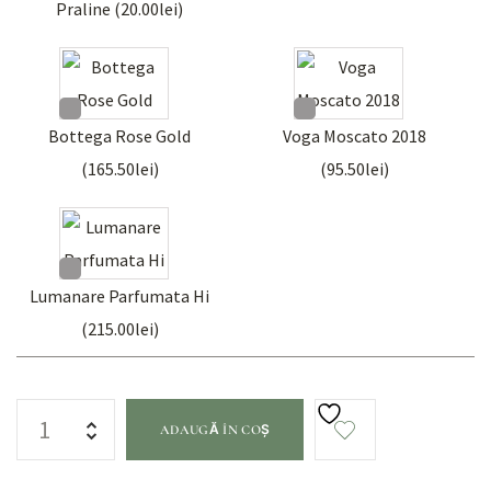
Praline (
20.00
lei
)
Bottega Rose Gold
Voga Moscato 2018
(
165.50
lei
)
(
95.50
lei
)
Lumanare Parfumata Hi
(
215.00
lei
)
ADAUGĂ ÎN COȘ