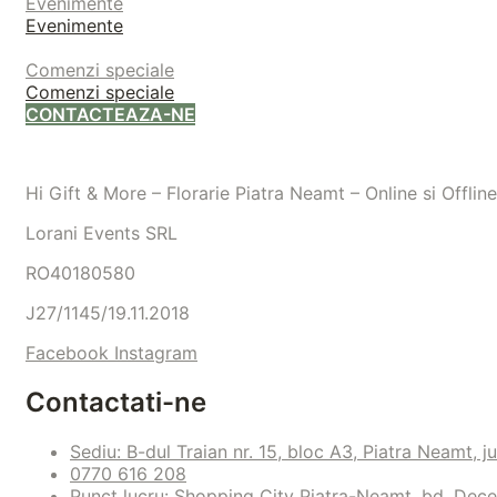
Evenimente
Evenimente
Comenzi speciale
Comenzi speciale
CONTACTEAZA-NE
Hi Gift & More – Florarie Piatra Neamt – Online si Offline
Lorani Events SRL
RO40180580
J27/1145/19.11.2018
Facebook
Instagram
Contactati-ne
Sediu: B-dul Traian nr. 15, bloc A3, Piatra Neamt, 
0770 616 208
Punct lucru: Shopping City Piatra-Neamt, bd. Deceb