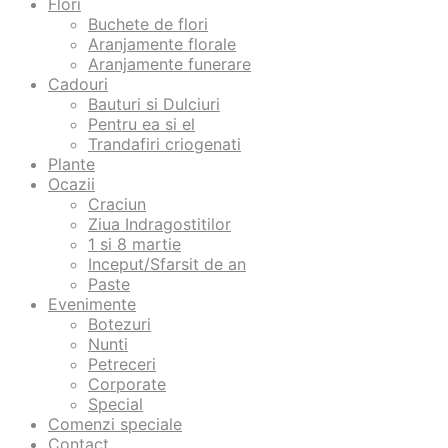
Flori
Buchete de flori
Aranjamente florale
Aranjamente funerare
Cadouri
Bauturi si Dulciuri
Pentru ea si el
Trandafiri criogenati
Plante
Ocazii
Craciun
Ziua Indragostitilor
1 si 8 martie
Inceput/Sfarsit de an
Paste
Evenimente
Botezuri
Nunti
Petreceri
Corporate
Special
Comenzi speciale
Contact