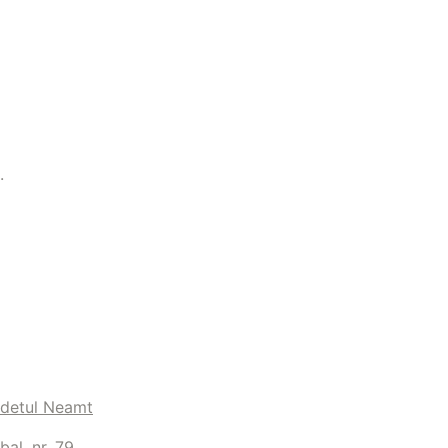
.
judetul Neamt
al, nr. 79