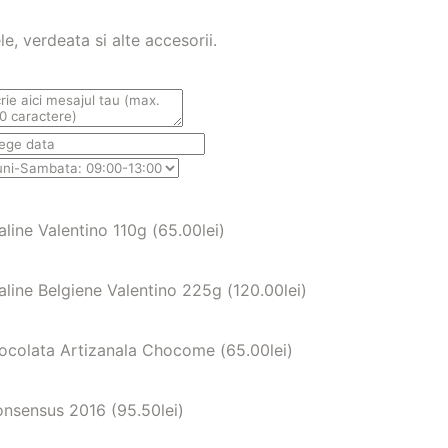
e, verdeata si alte accesorii.
aline Valentino 110g (
65.00
lei
)
aline Belgiene Valentino 225g (
120.00
lei
)
ocolata Artizanala Chocome (
65.00
lei
)
nsensus 2016 (
95.50
lei
)