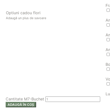
Fr
Optiuni cadou flori
Adaugă un plus de savoare
Am
Am
Am
Bo
Vo
Lu
Cantitate M7-Buchet
ADAUGĂ ÎN COȘ