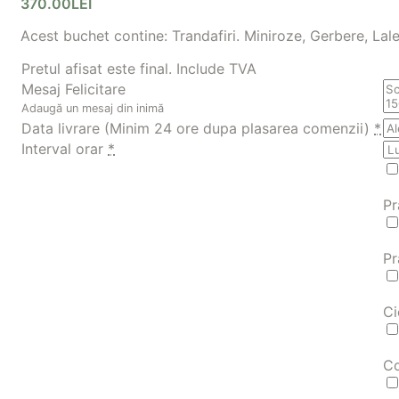
370.00
LEI
Acest buchet contine: Trandafiri. Miniroze, Gerbere, Lalel
Pretul afisat este final. Include TVA
Mesaj Felicitare
Adaugă un mesaj din inimă
Data livrare (Minim 24 ore dupa plasarea comenzii)
*
Interval orar
*
Pr
Pr
Ci
Co