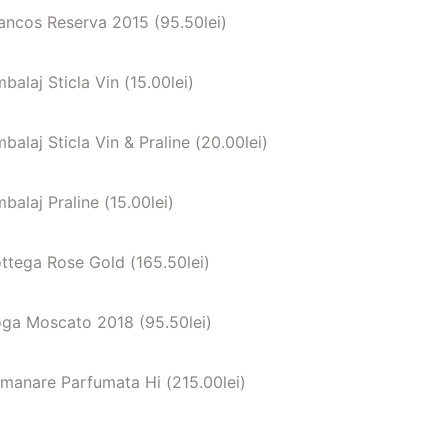
ancos Reserva 2015 (
95.50
lei
)
balaj Sticla Vin (
15.00
lei
)
balaj Sticla Vin & Praline (
20.00
lei
)
balaj Praline (
15.00
lei
)
ttega Rose Gold (
165.50
lei
)
ga Moscato 2018 (
95.50
lei
)
manare Parfumata Hi (
215.00
lei
)