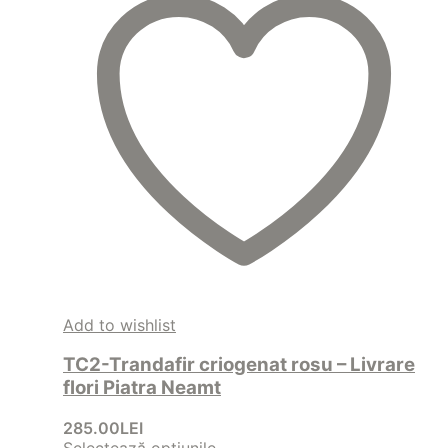
Add to wishlist
TC2-Trandafir criogenat rosu – Livrare
flori Piatra Neamt
285.00
LEI