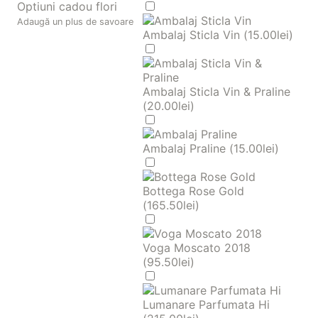
Optiuni cadou flori
Adaugă un plus de savoare
Ambalaj Sticla Vin (
15.00
lei
)
Ambalaj Sticla Vin & Praline
(
20.00
lei
)
Ambalaj Praline (
15.00
lei
)
Bottega Rose Gold
(
165.50
lei
)
Voga Moscato 2018
(
95.50
lei
)
Lumanare Parfumata Hi