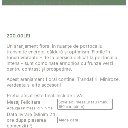
Prima pagina
Produse
A14-Aranjament floral
200.00
LEI
Un aranjament floral în nuanțe de portocaliu
transmite energie, căldură și optimism. Florile în
tonuri vibrante – de la piersică delicat la portocaliu
intens – sunt combinate armonios cu frunze verzi
pentru contrast și prospețime.
Acest aranjament floral contine: Trandafiri, Miniroze,
verdeata si alte accesorii
Pretul afisat este final. Include TVA
Mesaj Felicitare
Adaugă un mesaj din inimă
Data livrare (Minim 24
ore dupa plasarea
comenzii)
*