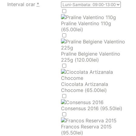
Interval orar
*
Praline Valentino 110g
(
65.00
lei
)
Praline Belgiene Valentino
225g (
120.00
lei
)
Ciocolata Artizanala
Chocome (
65.00
lei
)
Consensus 2016 (
95.50
lei
)
Francos Reserva 2015
(
95.50
lei
)