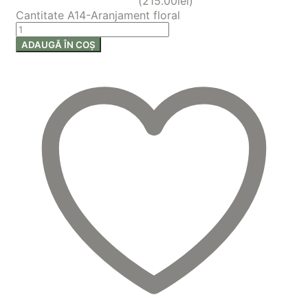
(
215.00
lei
)
Cantitate A14-Aranjament floral
ADAUGĂ ÎN COȘ