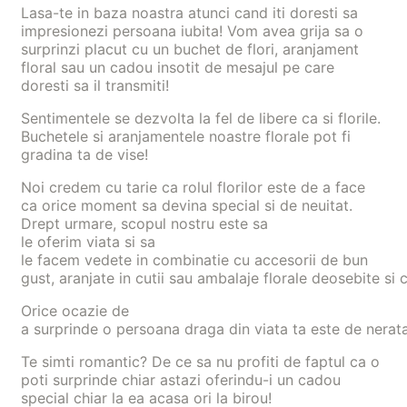
Lasa-te in baza noastra atunci cand iti doresti sa
impresionezi persoana iubita! Vom avea grija sa o
surprinzi placut cu un buchet de flori, aranjament
floral sau un cadou insotit de mesajul pe care
doresti sa il transmiti!
Sentimentele se dezvolta la fel de libere ca si florile.
Buchetele si aranjamentele noastre florale pot fi
gradina ta de vise!
Noi
credem
cu
tarie
ca
rolul
florilor
este
de a face
ca
orice
moment sa
devina
special
si
de neuitat.
Drept
urmare
,
scopul
nostru
este
sa
le
oferim
viata
si
sa
le
facem
vedete
in
combinatie
cu
accesorii
de bun
gust,
aranjate
in
cutii
sau
ambalaje
florale
deosebite
si
c
Orice ocazie de
a surprinde o persoana draga din viata ta este de nerata
Te simti romantic? De ce sa nu profiti de faptul ca o
poti surprinde chiar astazi oferindu-i un cadou
special chiar la ea acasa ori la birou!