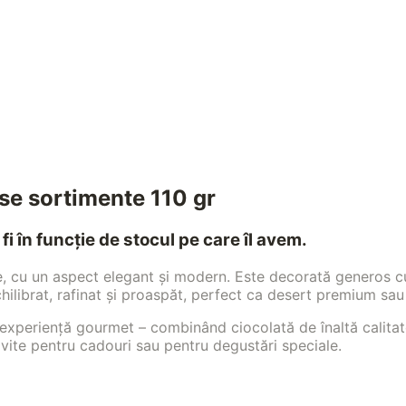
se sortimente 110 gr
fi în funcție de stocul pe care îl avem.
 cu un aspect elegant și modern. Este decorată generos cu f
chilibrat, rafinat și proaspăt, perfect ca desert premium sa
periență gourmet – combinând ciocolată de înaltă calitate c
rivite pentru cadouri sau pentru degustări speciale.