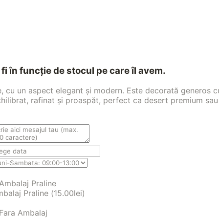
fi în funcție de stocul pe care îl avem.
 cu un aspect elegant și modern. Este decorată generos cu f
chilibrat, rafinat și proaspăt, perfect ca desert premium sa
balaj Praline (
15.00
lei
)