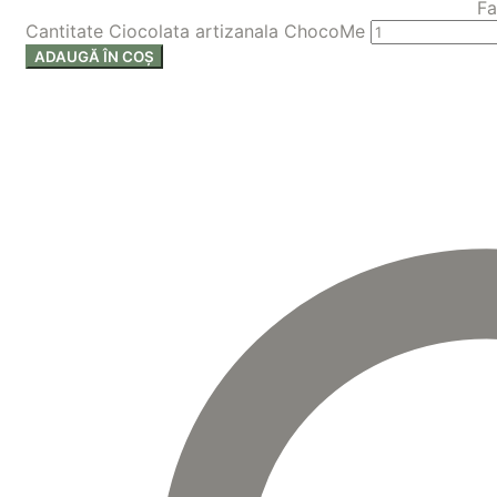
Fa
Cantitate Ciocolata artizanala ChocoMe
ADAUGĂ ÎN COȘ