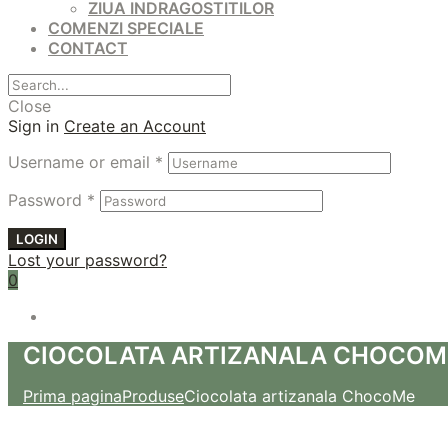
ZIUA INDRAGOSTITILOR
COMENZI SPECIALE
CONTACT
Close
Sign in
Create an Account
Username or email
*
Password
*
LOGIN
Lost your password?
0
CIOCOLATA ARTIZANALA CHOCOM
Prima pagina
Produse
Ciocolata artizanala ChocoMe