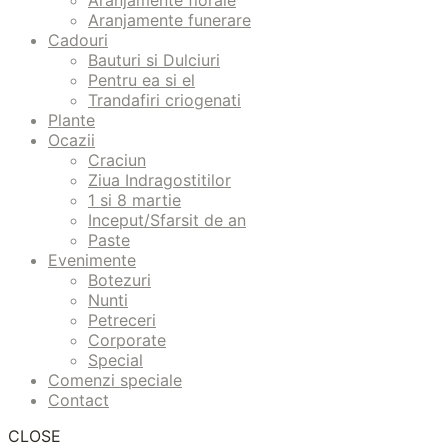
Aranjamente florale
Aranjamente funerare
Cadouri
Bauturi si Dulciuri
Pentru ea si el
Trandafiri criogenati
Plante
Ocazii
Craciun
Ziua Indragostitilor
1 si 8 martie
Inceput/Sfarsit de an
Paste
Evenimente
Botezuri
Nunti
Petreceri
Corporate
Special
Comenzi speciale
Contact
CLOSE