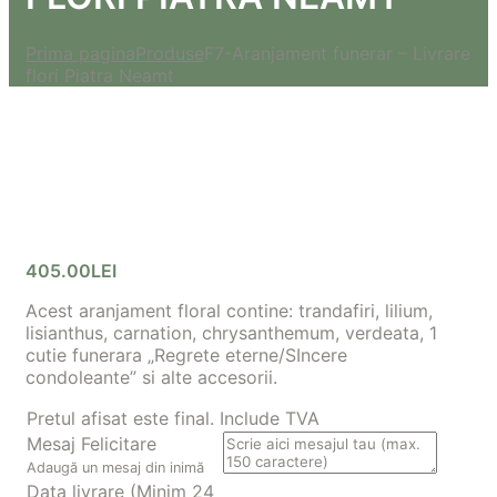
Prima pagina
Produse
F7-Aranjament funerar – Livrare
flori Piatra Neamt
405.00
LEI
Acest aranjament floral contine: trandafiri, lilium,
lisianthus, carnation, chrysanthemum, verdeata, 1
cutie funerara „Regrete eterne/SIncere
condoleante” si alte accesorii.
Pretul afisat este final. Include TVA
Mesaj Felicitare
Adaugă un mesaj din inimă
Data livrare (Minim 24